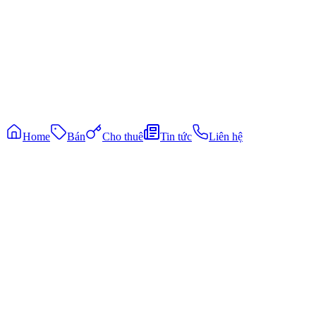
Liên hệ
0931337136
coutlongthanh@gmail.com
Kết nối Zalo
©
2026
Cô Út Long Thành
. All rights reserved.
|
Phát triển bởi
cuongpham
Bảo mật
Điều khoản
Home
Bán
Cho thuê
Tin tức
Liên hệ