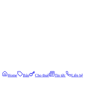
Khám phá
Bất động sản bán
Bất động sản cho thuê
Tin tức thị trường
Liên hệ
0931337136
coutlongthanh@gmail.com
Kết nối Zalo
©
2026
Cô Út Long Thành
. All rights reserved.
|
Phát triển bởi
cuong
Bảo mật
Điều khoản
Home
Bán
Cho thuê
Tin tức
Liên hệ