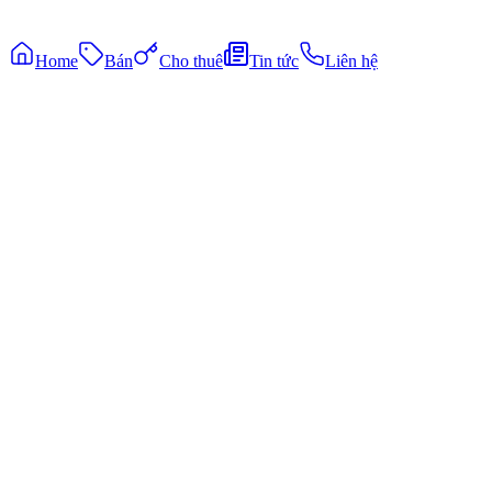
cuongpham
Bảo mật
Điều khoản
Home
Bán
Cho thuê
Tin tức
Liên hệ