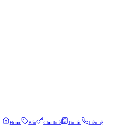
Chuyên bất động sản tại khu vực Long Thành, hỗ trợ tư vấn và giao
dịch chuyên nghiệp, minh bạch và tận tâm.
Khám phá
Bất động sản bán
Bất động sản cho thuê
Tin tức thị trường
Liên hệ
0931337136
coutlongthanh@gmail.com
Kết nối Zalo
©
2026
Cô Út Long Thành
. All rights reserved.
|
Phát triển bởi
cuongpham
Bảo mật
Điều khoản
Home
Bán
Cho thuê
Tin tức
Liên hệ