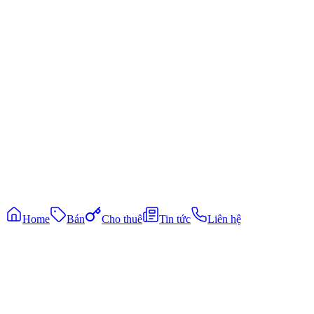
Khám phá
Bất động sản bán
Bất động sản cho thuê
Tin tức thị trường
Liên hệ
0931337136
coutlongthanh@gmail.com
Kết nối Zalo
©
2026
Cô Út Long Thành
. All rights reserved.
|
Phát triển bởi
cuong
Bảo mật
Điều khoản
Home
Bán
Cho thuê
Tin tức
Liên hệ